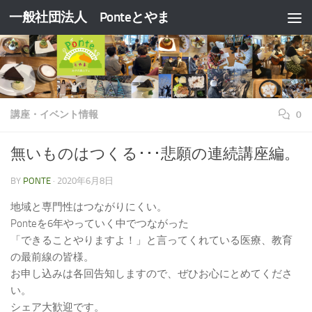
一般社団法人 Ponteとやま
コンテンツへスキップ
講座・イベント情報
0
無いものはつくる･･･悲願の連続講座編。
BY
PONTE
·
2020年6月8日
地域と専門性はつながりにくい。
Ponteを6年やっていく中でつながった
「できることやりますよ！」と言ってくれている医療、教育
の最前線の皆様。
お申し込みは各回告知しますので、ぜひお心にとめてくださ
い。
シェア大歓迎です。