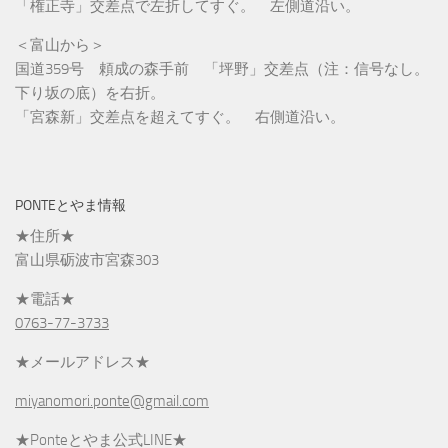
「権正寺」交差点で左折してすぐ。 左側道沿い。
＜富山から＞
国道359号 頼成の森手前 「坪野」交差点（注：信号なし。
下り坂の底）を右折。
「宮森新」交差点を超えてすぐ。 右側道沿い。
PONTEとやま情報
★住所★
富山県砺波市宮森303
★電話★
0763-77-3733
★メールアドレス★
miyanomori.ponte@gmail.com
★Ponteとやま公式LINE★