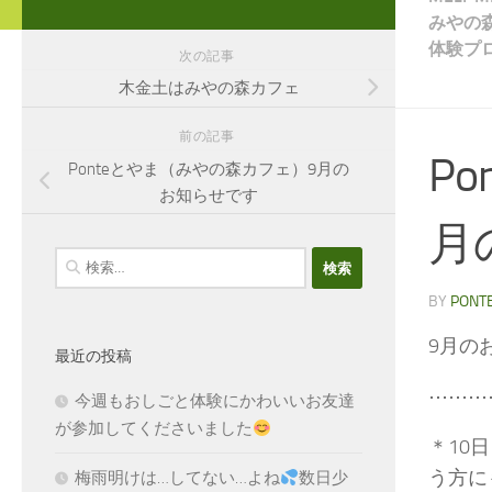
みやの
体験プ
次の記事
木金土はみやの森カフェ
前の記事
P
Ponteとやま（みやの森カフェ）9月の
お知らせです
月
検
索:
BY
PONT
9月の
最近の投稿
⋯⋯⋯
今週もおしごと体験にかわいいお友達
が参加してくださいました
＊10
う方に
梅雨明けは…してない…よね
数日少