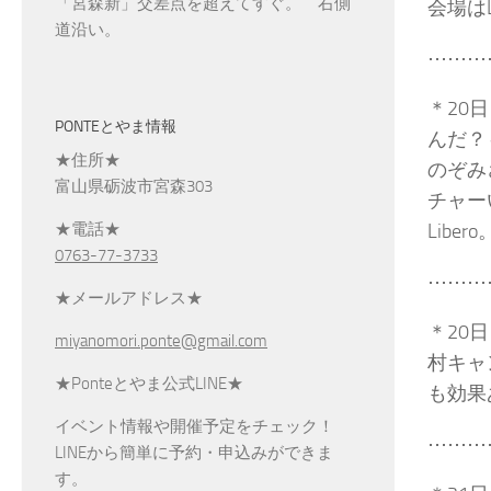
「宮森新」交差点を超えてすぐ。 右側
会場はL
道沿い。
⋯⋯⋯
＊20
PONTEとやま情報
んだ？
★住所★
のぞみ
富山県砺波市宮森303
チャー
Libero
★電話★
0763-77-3733
⋯⋯⋯
★メールアドレス★
＊20
miyanomori.ponte@gmail.com
村キャ
★Ponteとやま公式LINE★
も効果
イベント情報や開催予定をチェック！
⋯⋯⋯
LINEから簡単に予約・申込みができま
す。