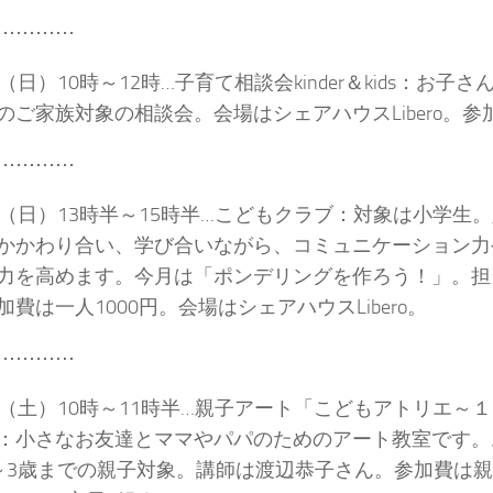
⋯⋯⋯⋯
（日）10時～12時…子育て相談会kinder＆kids：お子
のご家族対象の相談会。会場はシェアハウスLibero。参
⋯⋯⋯⋯
日（日）13時半～15時半…こどもクラブ：対象は小学生
かかわり合い、学び合いながら、コミュニケーション力
力を高めます。今月は「ポンデリングを作ろう！」。担
加費は一人1000円。会場はシェアハウスLibero。
⋯⋯⋯⋯
日（土）10時～11時半…親子アート「こどもアトリエ～
：小さなお友達とママやパパのためのアート教室です。
～3歳までの親子対象。講師は渡辺恭子さん。参加費は親子