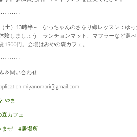
⋯⋯⋯⋯
日（土）13時半～…なっちゃんのさをり織レッスン：ゆ
体験しましょう。ランチョンマット、マフラーなど選べま
賃1500円。会場はみやの森カフェ。
⋯⋯⋯⋯
み＆問い合わせ
application.miyanomori@gmail.com
teとやま
の森カフェ
ゃまぜ
#居場所