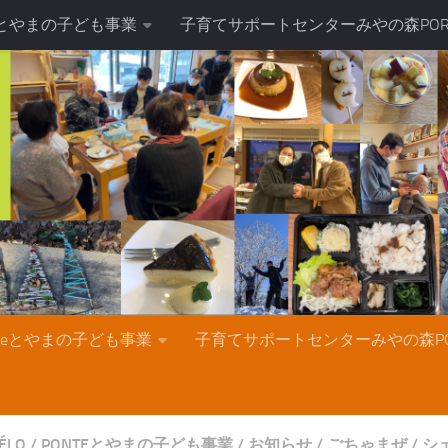
teとやまの子ども事業
子育てサポートセンターみやの森POR
nteとやまの子ども事業
子育てサポートセンターみやの森PO
ÉLO
/
PONTEとやまの子ども事業
/
お知らせ
/
ごちゃまぜ
/
シェ