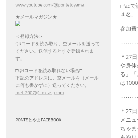
www.youtube.com/@pontetoyama
iPa
４名。
★メールマガジン★
参加費1
＜登録方法＞
⋯⋯⋯
QRコードを読み取り、空メールを送って
ください。送信するとすぐ登録されま
＊27
す。
や身体
□QRコードを読み取れない場合□
る」「
下記のアドレスに、空メールを（メール
は10
に何も書かずに）送ってください。
mel-2907@itm-asp.com
⋯⋯⋯
＊27
メニュ
PONTEとやまFACEBOOK
ちゃま
もやり