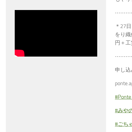
⋯⋯⋯
＊27
をり織
円＋工
⋯⋯⋯
申し込
ponte.
#Pon
#みや
#ごち