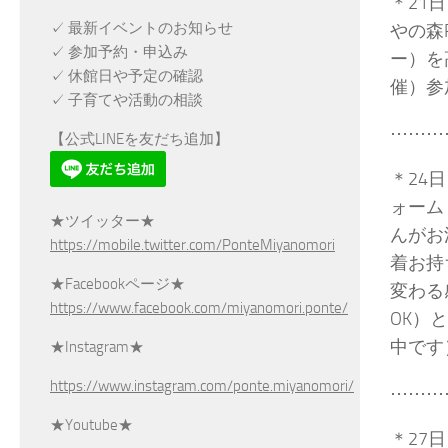
＊21日
✓ 最新イベントのお知らせ
やの森
✓ 参加予約・申込み
ー）を
✓ 休館日や予定の確認
催）参
✓ 子育てや活動の相談
⋯⋯⋯
【公式LINEを友だち追加】
＊24
ォーム
★ツイッター★
んがお
https://mobile.twitter.com/PonteMiyanomori
着お持
★Facebookページ★
変わる
https://www.facebook.com/miyanomori.ponte/
OK）
中です
★Instagram★
https://www.instagram.com/ponte.miyanomori/
⋯⋯⋯
★Youtube★
＊27