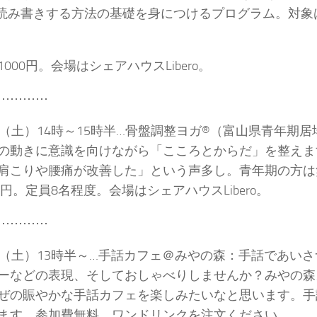
dで読み書きする方法の基礎を身につけるプログラム。対
000円。会場はシェアハウスLibero。
⋯⋯⋯⋯
日（土）14時～15時半…骨盤調整ヨガ®（富山県青年期
の動きに意識を向けながら「こころとからだ」を整えま
肩こりや腰痛が改善した」という声多し。青年期の方は
00円。定員8名程度。会場はシェアハウスLibero。
⋯⋯⋯⋯
日（土）13時半～…手話カフェ＠みやの森：手話であい
ーなどの表現、そしておしゃべりしませんか？みやの森
ぜの賑やかな手話カフェを楽しみたいなと思います。手
ます。参加費無料。ワンドリンクを注文ください。