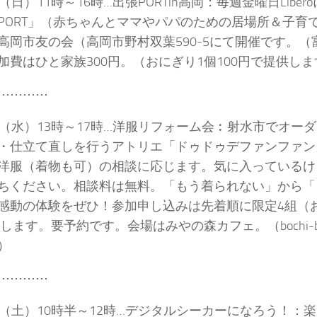
（日）11時～16時…出張PORTin高岡：毎週金曜日Libe
PORT」（赤ちゃんとママやパパのための居場所＆子育
高岡市友の会（高岡市野村双葉590‐5にて開催です。
加費はひと家族300円。（おにぎり1個100円で提供しま
⋯⋯⋯⋯
日（水）13時～17時…洋服リフォーム会︰射水市でオー
・仕立て直しを行うアトリエ「ドゥドゥデファンファン
洋服（着物も可）の相談に応じます。気に入っているけ
ちください。相談料は無料。「もう着られない」から「
感動の体験をぜひ！参加申し込みは先着順に限定4組（
とします。要予約です。会場はみやの森カフェ。（bochi-b
）
⋯⋯⋯⋯
日（土）10時半～12時…デジタルシーカーになろう！：