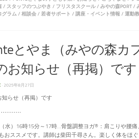
森
/
スタッフのつぶやき
/
フリスタスクール
/
みやの森PORT
/
ログラム
/
相談会
/
若者サポート
/
講座・イベント情報
/
運動
onteとやま（みやの森カ
のお知らせ（再掲）です
E
·
2025年8月27日
お知らせ（再掲）です
⋯⋯⋯⋯
日（水）16時15分～17時…骨盤調整ヨガ®：肩こりや腰
もおススメです。講師は柴田千尋さん。楽しく体をほぐ