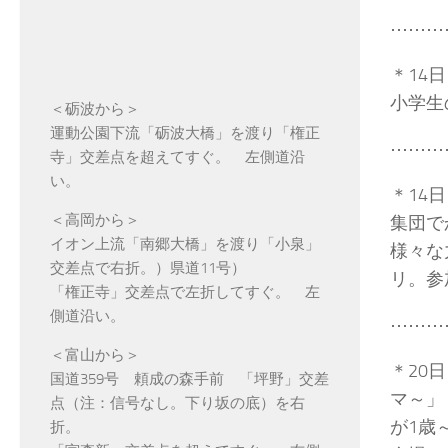
⋯⋯⋯
＊14日
小学生
＜砺波から＞
運動公園下流「砺波大橋」を渡り「権正
⋯⋯⋯
寺」交差点を超えてすぐ。 左側道沿
い。
＊14
＜高岡から＞
集団で
イオン上流「南郷大橋」を渡り「小泉」
様々な
交差点で右折。）県道11号）
リ。参
「権正寺」交差点で左折してすぐ。 左
側道沿い。
⋯⋯⋯
＜富山から＞
＊20
国道359号 頼成の森手前 「坪野」交差
マ～」
点（注：信号なし。下り坂の底）を右
が1歳
折。