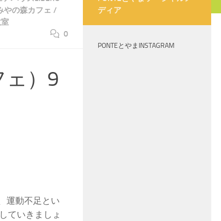
みやの森カフェ
/
ディア
教室
0
PONTEとやまINSTAGRAM
フェ）9
痛、運動不足とい
していきましょ