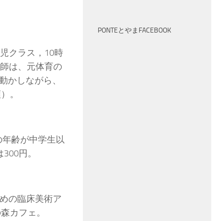
PONTEとやまFACEBOOK
幼児クラス，10時
講師は、元体育の
動かしながら、
額）。
んの年齢が中学生以
300円。
ための臨床美術ア
の森カフェ。