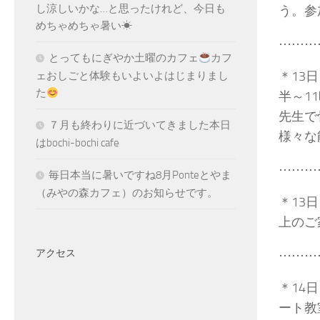
し涼しいかな…と思ったけれど、今日も
う。参
めちゃめちゃ暑い☀
⋯⋯⋯
とってもにぎやか土曜のカフェ
カフ
＊13
ェおしごと体験もいよいよはじまりまし
た
半～1
先生で
７月も終わりに近づいてきました本日
様々な
はbochi-bochi cafe
⋯⋯⋯
毎日本当に暑いですね8月Ponteとやま
（みやの森カフェ）のお知らせです。
＊13
上のご
⋯⋯⋯
アクセス
＊14
ート教