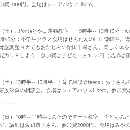
加費1000円。会場はシェアハウスLibero。
⋯⋯⋯⋯
日（土）…Ponteとやま運動教室： 9時半～10時15分：
1時45分：小学生クラス会場はせんだんのHILL遊戯室。
骨盤調整ヨガでもおなじみの柴田千尋さん。楽しく体を
能力ＵＰしよう！参加費は子ども一人1000円（兄弟は
⋯⋯⋯⋯
日（土）13時半～15時半…子育て相談会teens：お子さ
家族対象の相談会。会場はシェアハウスLibero。参加費は
⋯⋯⋯⋯
日（日）10時～11時半…のそのそアート教室：子どもの
室。講師は渡辺恭子さん。参加費2000円。会場はみや