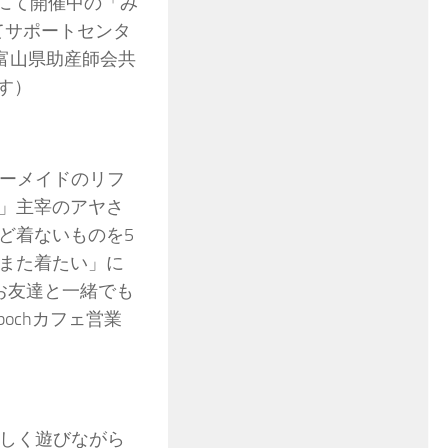
roにて開催中の「み
てサポートセンタ
（富山県助産師会共
す）
ダーメイドのリフ
」主宰のアヤさ
ど着ないものを5
また着たい」に
お友達と一緒でも
ochカフェ営業
楽しく遊びながら