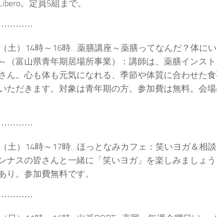
ibero。定員5組まで。
⋯⋯⋯⋯
日（土）14時～16時…薬膳講座～薬膳ってなんだ？体に
～（富山県青年期居場所事業）：講師は、薬膳インスト
さん。心も体も元気になれる、季節や体質に合わせた食
いただきます。対象は青年期の方。参加費は無料。会場
。
⋯⋯⋯⋯
日（土）14時～17時…ほっとなみカフェ：笑いヨガ＆相
ンナスの皆さんと一緒に「笑いヨガ」を楽しみましょう
あり。参加費無料です。
⋯⋯⋯⋯