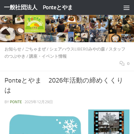
一般社団法人 Ponteとやま
コンテンツへスキップ
お知らせ
/
ごちゃまぜ
/
シェアハウスLIBEROみやの森
/
スタッフ
のつぶやき
/
講座・イベント情報
0
Ponteとやま 2026年活動の締めくくり
は
BY
PONTE
·
2025年12月29日