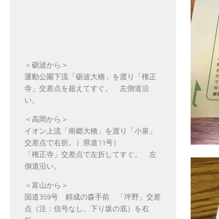
＜砺波から＞
運動公園下流「砺波大橋」を渡り「権正
寺」交差点を超えてすぐ。 左側道沿
い。
＜高岡から＞
イオン上流「南郷大橋」を渡り「小泉」
交差点で右折。）県道11号）
「権正寺」交差点で左折してすぐ。 左
側道沿い。
＜富山から＞
国道359号 頼成の森手前 「坪野」交差
点（注：信号なし。下り坂の底）を右