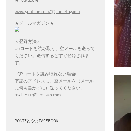
★Youtube★
www.youtube.com/@pontetoyama
★メールマガジン★
＜登録方法＞
QRコードを読み取り、空メールを送って
ください。送信するとすぐ登録されま
す。
□QRコードを読み取れない場合□
下記のアドレスに、空メールを（メール
に何も書かずに）送ってください。
mel-2907@itm-asp.com
PONTEとやまFACEBOOK