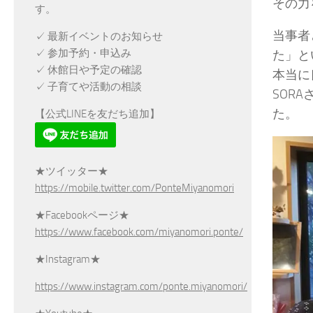
その力
す。
当事者
✓ 最新イベントのお知らせ
✓ 参加予約・申込み
た」と
✓ 休館日や予定の確認
本当に
✓ 子育てや活動の相談
SOR
た。
【公式LINEを友だち追加】
★ツイッター★
https://mobile.twitter.com/PonteMiyanomori
★Facebookページ★
https://www.facebook.com/miyanomori.ponte/
★Instagram★
https://www.instagram.com/ponte.miyanomori/