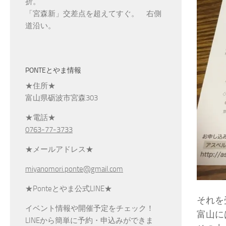
折。
「宮森新」交差点を超えてすぐ。 右側
道沿い。
PONTEとやま情報
★住所★
富山県砺波市宮森303
★電話★
0763-77-3733
★メールアドレス★
miyanomori.ponte@gmail.com
★Ponteとやま公式LINE★
それを
イベント情報や開催予定をチェック！
富山に
LINEから簡単に予約・申込みができま