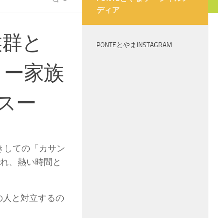
ディア
候群と
PONTEとやまINSTAGRAM
うー家族
スー
きしての「カサン
くれ、熱い時間と
の人と対立するの