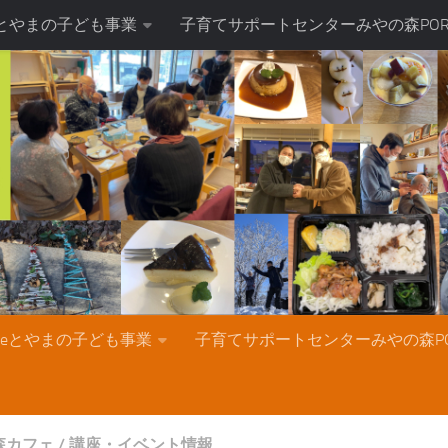
teとやまの子ども事業
子育てサポートセンターみやの森POR
nteとやまの子ども事業
子育てサポートセンターみやの森PO
森カフェ
/
講座・イベント情報