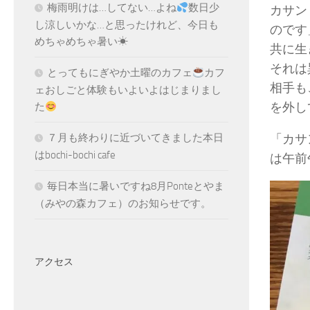
梅雨明けは…してない…よね
数日少
カサン
し涼しいかな…と思ったけれど、今日も
のです
めちゃめちゃ暑い☀
共に生
それは
とってもにぎやか土曜のカフェ
カフ
相手も
ェおしごと体験もいよいよはじまりまし
を外し
た
「カサ
７月も終わりに近づいてきました本日
はbochi-bochi cafe
は午前
毎日本当に暑いですね8月Ponteとやま
（みやの森カフェ）のお知らせです。
アクセス