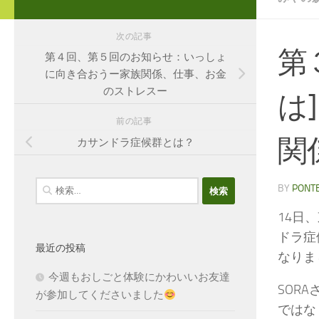
次の記事
第
第４回、第５回のお知らせ：いっしょ
に向き合おうー家族関係、仕事、お金
のストレスー
は
前の記事
関
カサンドラ症候群とは？
検
BY
PONT
索:
14日
ドラ症
最近の投稿
なりま
今週もおしごと体験にかわいいお友達
SOR
が参加してくださいました
ではな