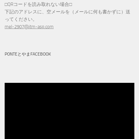
□QRコードを読み取れない場合□
下記のアドレスに、空メールを（メールに何も書かずに）送
ってください。
mel-2907@itm-asp.com
PONTEとやまFACEBOOK