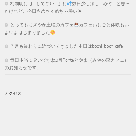
梅雨明けは…してない…よね
数日少し涼しいかな…と思っ
たけれど、今日もめちゃめちゃ暑い☀
とってもにぎやか土曜のカフェ
カフェおしごと体験もい
よいよはじまりました
７月も終わりに近づいてきました本日はbochi-bochi cafe
毎日本当に暑いですね8月Ponteとやま（みやの森カフェ）
のお知らせです。
アクセス