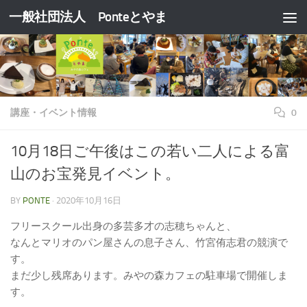
一般社団法人 Ponteとやま
コンテンツへスキップ
講座・イベント情報
0
10月18日ご午後はこの若い二人による富
山のお宝発見イベント。
BY
PONTE
·
2020年10月16日
フリースクール出身の多芸多才の志穂ちゃんと、
なんとマリオのパン屋さんの息子さん、竹宮侑志君の競演で
す。
まだ少し残席あります。みやの森カフェの駐車場で開催しま
す。