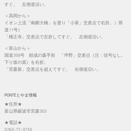
すぐ。 左側道沿い。
＜高岡から＞
イオン上流「南郷大橋」を渡り「小泉」交差点で右折。）県
道11号）
「権正寺」交差点で左折してすぐ。 左側道沿い。
＜富山から＞
国道359号 頼成の森手前 「坪野」交差点（注：信号なし。
下り坂の底）を右折。
「宮森新」交差点を超えてすぐ。 右側道沿い。
PONTEとやま情報
★住所★
富山県砺波市宮森303
★電話★
0763-77-3733