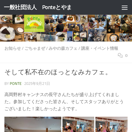
一般社団法人 Ponteとやま
コンテンツへスキップ
お知らせ
/
ごちゃまぜ
/
みやの森カフェ
/
講座・イベント情報
0
そして私不在のほっとなみカフェ。
BY
PONTE
·
2025年9月21日
高岡野村キャンナスの長守さんたちが盛り上げてくれまし
た。参加してくださった皆さん、そしてスタッフありがとう
ございました！楽しかったようです。