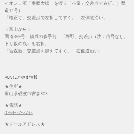
イオン上流「南郷大橋」を渡り「小泉」交差点で右折。）県
道11号）
「権正寺」交差点で左折してすぐ。 左側道沿い。
＜富山から＞
国道359号 頼成の森手前 「坪野」交差点（注：信号なし。
下り坂の底）を右折。
「宮森新」交差点を超えてすぐ。 右側道沿い。
PONTEとやま情報
★住所★
富山県砺波市宮森303
★電話★
0763-77-3733
★メールアドレス★