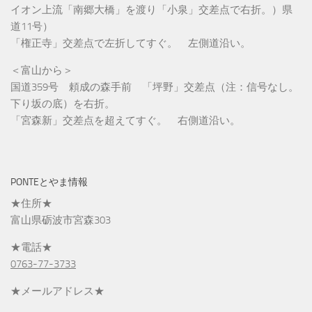
イオン上流「南郷大橋」を渡り「小泉」交差点で右折。）県
道11号）
「権正寺」交差点で左折してすぐ。 左側道沿い。
＜富山から＞
国道359号 頼成の森手前 「坪野」交差点（注：信号なし。
下り坂の底）を右折。
「宮森新」交差点を超えてすぐ。 右側道沿い。
PONTEとやま情報
★住所★
富山県砺波市宮森303
★電話★
0763-77-3733
★メールアドレス★