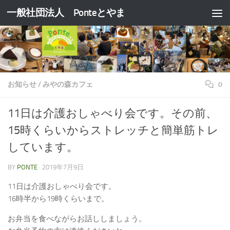
一般社団法人 Ponteとやま
コンテンツへスキップ
お知らせ
/
みやの森カフェ
0
11日は介護おしゃべり会です。その前、
15時くらいからストレッチと簡単筋トレ
しています。
BY
PONTE
·
2019年7月9日
11日は介護おしゃべり会です。
16時半から19時くらいまで。
お弁当を食べながらお話ししましょう。