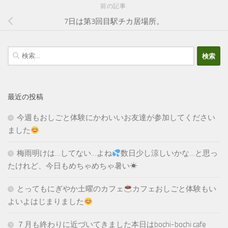
前の記事
7日は第3回目駅チカ居場所。
検
索:
最近の投稿
今週もおしごと体験にかわいいお友達が参加してください
ました
梅雨明けは…してない…よね
数日少し涼しいかな…と思っ
たけれど、今日もめちゃめちゃ暑い☀
とってもにぎやか土曜のカフェ
カフェおしごと体験もい
よいよはじまりました
７月も終わりに近づいてきました本日はbochi-bochi cafe