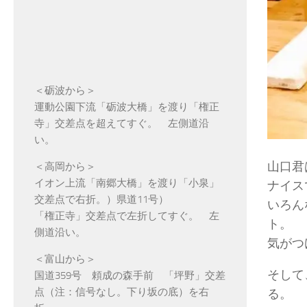
＜砺波から＞
運動公園下流「砺波大橋」を渡り「権正
寺」交差点を超えてすぐ。 左側道沿
い。
山口君
＜高岡から＞
イオン上流「南郷大橋」を渡り「小泉」
ナイス
交差点で右折。）県道11号）
いろん
「権正寺」交差点で左折してすぐ。 左
ト。
側道沿い。
気がつ
＜富山から＞
そして
国道359号 頼成の森手前 「坪野」交差
点（注：信号なし。下り坂の底）を右
る。