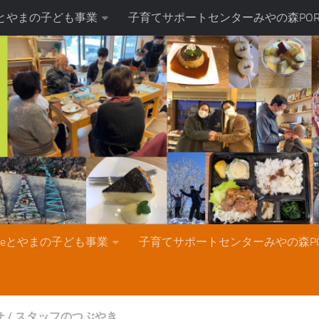
teとやまの子ども事業
子育てサポートセンターみやの森POR
nteとやまの子ども事業
子育てサポートセンターみやの森PO
せ
/
スタッフのつぶやき