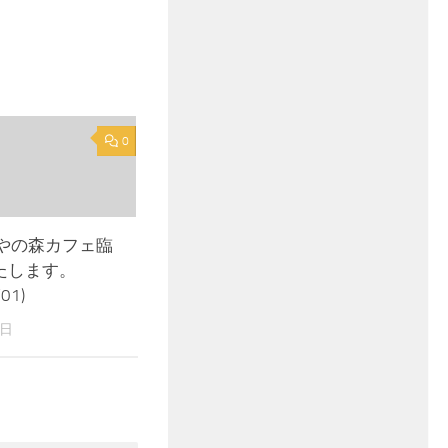
0
みやの森カフェ臨
たします。
01)
1日