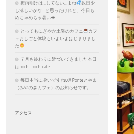
梅雨明けは…してない…よね
数日少
し涼しいかな…と思ったけれど、今日も
めちゃめちゃ暑い☀
とってもにぎやか土曜のカフェ
カフ
ェおしごと体験もいよいよはじまりまし
た
７月も終わりに近づいてきました本日
はbochi-bochi cafe
毎日本当に暑いですね8月Ponteとやま
（みやの森カフェ）のお知らせです。
アクセス