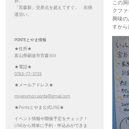
折。
この洞
「宮森新」交差点を超えてすぐ。 右側
クファ
道沿い。
興味の
すから
PONTEとやま情報
★住所★
富山県砺波市宮森303
★電話★
0763-77-3733
★メールアドレス★
miyanomori.ponte@gmail.com
★Ponteとやま公式LINE★
イベント情報や開催予定をチェック！
LINEから簡単に予約・申込みができま