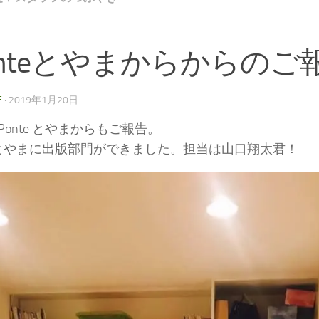
onteとやまからからのご
E
·
2019年1月20日
Ponte とやまからもご報告。
teとやまに出版部門ができました。担当は山口翔太君！