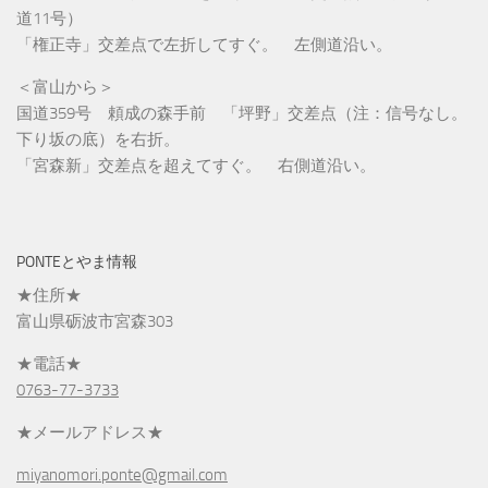
道11号）
「権正寺」交差点で左折してすぐ。 左側道沿い。
＜富山から＞
国道359号 頼成の森手前 「坪野」交差点（注：信号なし。
下り坂の底）を右折。
「宮森新」交差点を超えてすぐ。 右側道沿い。
PONTEとやま情報
★住所★
富山県砺波市宮森303
★電話★
0763-77-3733
★メールアドレス★
miyanomori.ponte@gmail.com