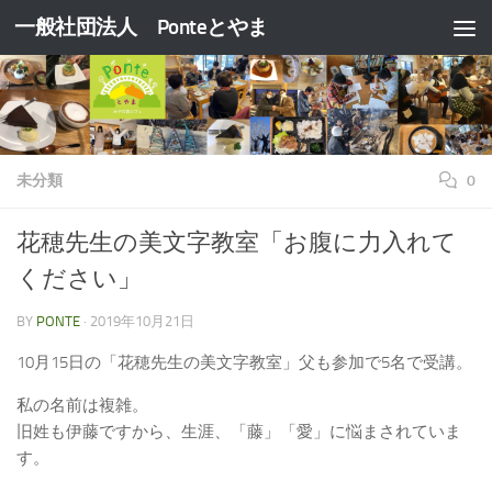
一般社団法人 Ponteとやま
コンテンツへスキップ
未分類
0
花穂先生の美文字教室「お腹に力入れて
ください」
BY
PONTE
·
2019年10月21日
10月15日の「花穂先生の美文字教室」父も参加で5名で受講。
私の名前は複雑。
旧姓も伊藤ですから、生涯、「藤」「愛」に悩まされていま
す。