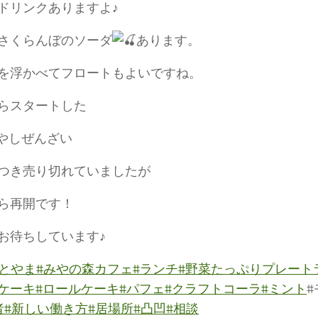
ドリンクありますよ♪
さくらんぼのソーダ
あります。
を浮かべてフロートもよいですね。
らスタートした
やしぜんざい
つき売り切れていましたが
ら再開です！
お待ちしています♪
teとやま
#みやの森カフェ
#ランチ
#野菜たっぷりプレート
ケーキ
#ロールケーキ
#パフェ
#クラフトコーラ
#ミント
者
#新しい働き方
#居場所
#凸凹
#相談