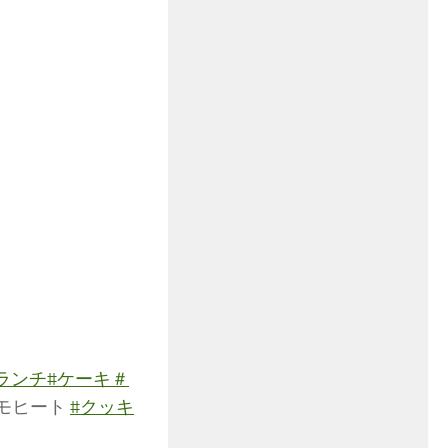
ランチ
#ケーキ
＃
#モヒート
#クッキ