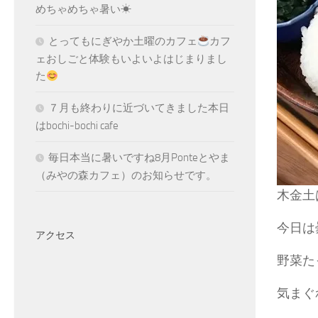
めちゃめちゃ暑い☀
とってもにぎやか土曜のカフェ
カフ
ェおしごと体験もいよいよはじまりまし
た
７月も終わりに近づいてきました本日
はbochi-bochi cafe
毎日本当に暑いですね8月Ponteとやま
（みやの森カフェ）のお知らせです。
木金土
今日は
アクセス
野菜た
気まぐ