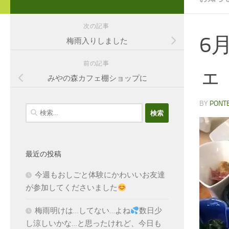
次の記事
6
梅雨入りしました
前の記事
ェ
みやの森カフェ棚ショップに
BY
PONT
検
索:
最近の投稿
今週もおしごと体験にかわいいお友達
が参加してくださいました
梅雨明けは…してない…よね
数日少
し涼しいかな…と思ったけれど、今日も