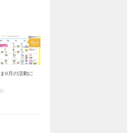
0
とやま8月の活動に
9日