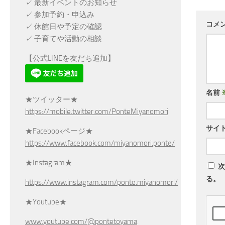
✓ 最新イベントのお知らせ
✓ 参加予約・申込み
コメ
✓ 休館日や予定の確認
✓ 子育てや活動の相談
【公式LINEを友だち追加】
名前
★ツイッター★
https://mobile.twitter.com/PonteMiyanomori
サイ
★Facebookページ★
https://www.facebook.com/miyanomori.ponte/
★Instagram★
次
る。
https://www.instagram.com/ponte.miyanomori/
★Youtube★
www.youtube.com/@pontetoyama