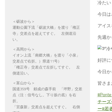
冷たい
今日は
＜砺波から＞
アイス
運動公園下流「砺波大橋」を渡り「権正
寺」交差点を超えてすぐ。 左側道沿
先週か
い。
冷
＜高岡から＞
イオン上流「南郷大橋」を渡り「小泉」
好評に
交差点で右折。）県道11号）
「権正寺」交差点で左折してすぐ。 左
今日か
側道沿い。
皆さま
＜富山から＞
国道359号 頼成の森手前 「坪野」交差
#Pon
点（注：信号なし。下り坂の底）を右
折。
チーズ
「宮森新」交差点を超えてすぐ。 右側
ー
#若