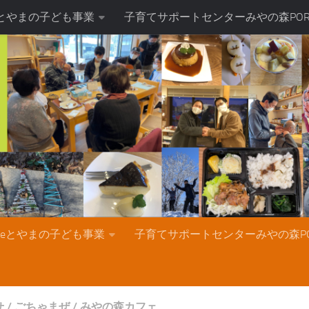
teとやまの子ども事業
子育てサポートセンターみやの森POR
nteとやまの子ども事業
子育てサポートセンターみやの森PO
せ
/
ごちゃまぜ
/
みやの森カフェ