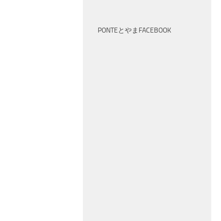
PONTEとやまFACEBOOK