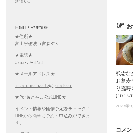
道沿い。
お
PONTEとやま情報
★住所★
富山県砺波市宮森303
★電話★
0763-77-3733
残念な
★メールアドレス★
お蕎麦
miyanomori.ponte@gmail.com
り臨時
(2023/
★Ponteとやま公式LINE★
2023年
イベント情報や開催予定をチェック！
LINEから簡単に予約・申込みができま
す。
コメン