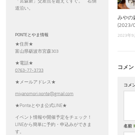
「宮森新」交差点を超えてすぐ。 右側
道沿い。
みやの
(2023/
PONTEとやま情報
2023年
★住所★
富山県砺波市宮森303
★電話★
コメン
0763-77-3733
★メールアドレス★
コメ
miyanomori.ponte@gmail.com
★Ponteとやま公式LINE★
イベント情報や開催予定をチェック！
LINEから簡単に予約・申込みができま
名前
す。