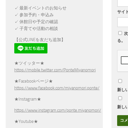
✓ 最新イベントのお知らせ
サイ
✓ 参加予約・申込み
✓ 休館日や予定の確認
✓ 子育てや活動の相談
次
【公式LINEを友だち追加】
る。
★ツイッター★
https://mobile.twitter.com/PonteMiyanomori
★Facebookページ★
https://www.facebook.com/miyanomori.ponte/
新し
★Instagram★
新し
https://www.instagram.com/ponte.miyanomori/
★Youtube★