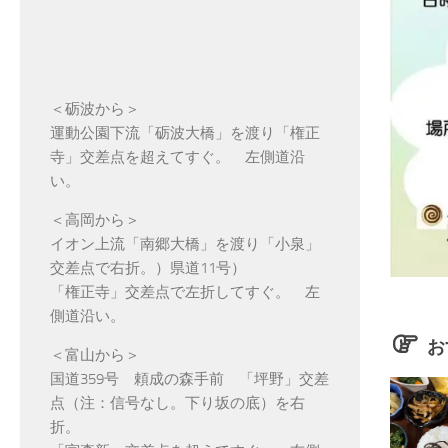
＜砺波から＞
運動公園下流「砺波大橋」を渡り「権正
寺」交差点を超えてすぐ。 左側道沿
い。
＜高岡から＞
イオン上流「南郷大橋」を渡り「小泉」
交差点で右折。）県道11号）
「権正寺」交差点で左折してすぐ。 左
側道沿い。
お
＜富山から＞
国道359号 頼成の森手前 「坪野」交差
点（注：信号なし。下り坂の底）を右
折。