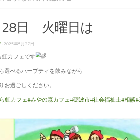
月28日 火曜日は
E
·
2025年5月27日
ら虹カフェです
ら選べるハーブティを飲みながら
りお過ごしください。
から虹カフェ
#みやの森カフェ
#砺波市
#社会福祉士
#相談