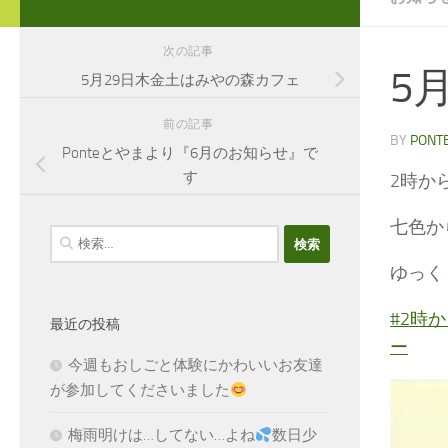
次の記事
5
5月29日木金土はみやの森カフェ
前の記事
BY
PONT
Ponteとやまより『6月のお知らせ』で
す
2時か
七色か
検
索:
ゆっく
#2時
最近の投稿
ー
今週もおしごと体験にかわいいお友達
が参加してくださいました
梅雨明けは…してない…よね
数日少