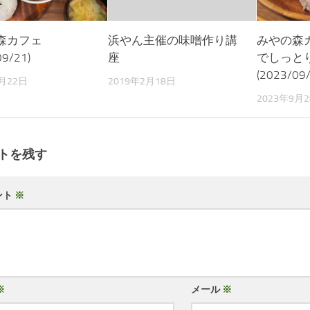
森カフェ
浜やん主催の味噌作り講
みやの森
09/21)
座
でしっと
(2023/09/
9月22日
2019年2月18日
2023年9月
トを残す
ント
※
※
メール
※