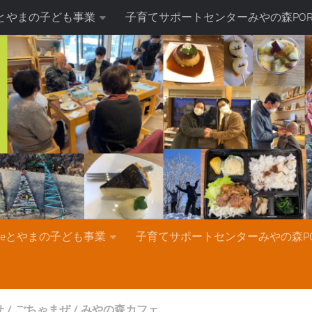
teとやまの子ども事業
子育てサポートセンターみやの森POR
nteとやまの子ども事業
子育てサポートセンターみやの森PO
せ
/
ごちゃまぜ
/
みやの森カフェ