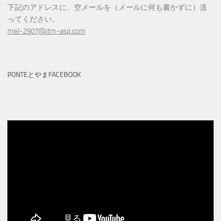
下記のアドレスに、空メールを（メールに何も書かずに）送
ってください。
mel-2907@itm-asp.com
PONTEとやまFACEBOOK