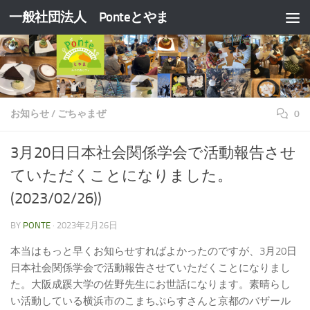
一般社団法人 Ponteとやま
コンテンツへスキップ
お知らせ
/
ごちゃまぜ
0
3月20日日本社会関係学会で活動報告させ
ていただくことになりました。
(2023/02/26))
BY
PONTE
·
2023年2月26日
本当はもっと早くお知らせすればよかったのですが、3月20日
日本社会関係学会で活動報告させていただくことになりまし
た。大阪成蹊大学の佐野先生にお世話になります。素晴らし
い活動している横浜市のこまちぷらすさんと京都のバザール