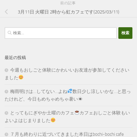
前の記事
3月11日 火曜日 2時から虹カフェです(2025/03/11)
検
索:
最近の投稿
今週もおしごと体験にかわいいお友達が参加してください
ました
梅雨明けは…してない…よね
数日少し涼しいかな…と思っ
たけれど、今日もめちゃめちゃ暑い☀
とってもにぎやか土曜のカフェ
カフェおしごと体験もい
よいよはじまりました
７月も終わりに近づいてきました本日はbochi-bochi cafe