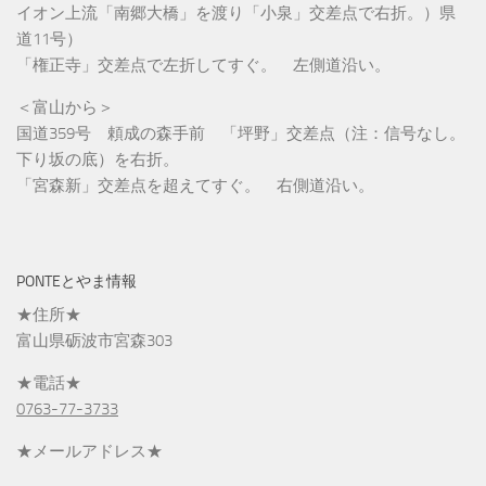
イオン上流「南郷大橋」を渡り「小泉」交差点で右折。）県
道11号）
「権正寺」交差点で左折してすぐ。 左側道沿い。
＜富山から＞
国道359号 頼成の森手前 「坪野」交差点（注：信号なし。
下り坂の底）を右折。
「宮森新」交差点を超えてすぐ。 右側道沿い。
PONTEとやま情報
★住所★
富山県砺波市宮森303
★電話★
0763-77-3733
★メールアドレス★