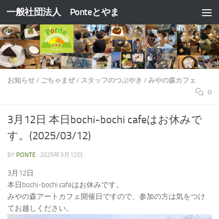
一般社団法人 Ponteとやま
コンテンツへスキップ
お知らせ
/
ごちゃまぜ
/
スタッフのつぶやき
/
みやの森カフェ
0
3月12日 本日bochi-bochi cafeはお休みで
す。(2025/03/12)
BY
PONTE
·
2025年3月12日
3月12日
本日bochi-bochi cafeはお休みです。
みやの森アートカフェ開催日ですので、参加の方は気をつけ
てお越しください。