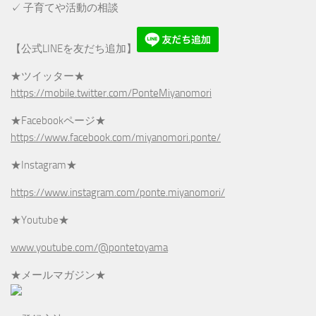
✓ 子育てや活動の相談
【公式LINEを友だち追加】
★ツイッター★
https://mobile.twitter.com/PonteMiyanomori
★Facebookページ★
https://www.facebook.com/miyanomori.ponte/
★Instagram★
https://www.instagram.com/ponte.miyanomori/
★Youtube★
www.youtube.com/@pontetoyama
★メールマガジン★