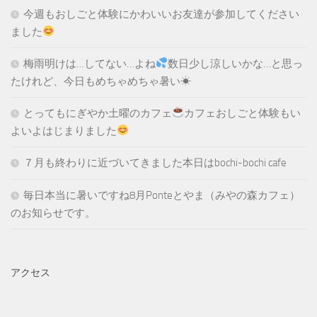
今週もおしごと体験にかわいいお友達が参加してください
ました
梅雨明けは…してない…よね
数日少し涼しいかな…と思っ
たけれど、今日もめちゃめちゃ暑い☀
とってもにぎやか土曜のカフェ
カフェおしごと体験もい
よいよはじまりました
７月も終わりに近づいてきました本日はbochi-bochi cafe
毎日本当に暑いですね8月Ponteとやま（みやの森カフェ）
のお知らせです。
アクセス