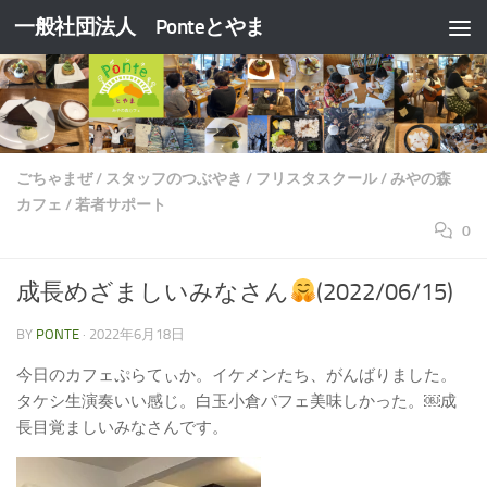
一般社団法人 Ponteとやま
コンテンツへスキップ
ごちゃまぜ
/
スタッフのつぶやき
/
フリスタスクール
/
みやの森
カフェ
/
若者サポート
0
成長めざましいみなさん
(2022/06/15)
BY
PONTE
·
2022年6月18日
今日のカフェぷらてぃか。イケメンたち、がんばりました。
タケシ生演奏いい感じ。白玉小倉パフェ美味しかった。￼成
長目覚ましいみなさんです。