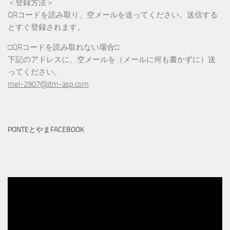
＜登録方法＞
QRコードを読み取り、空メールを送ってください。送信する
とすぐ登録されます。
□QRコードを読み取れない場合□
下記のアドレスに、空メールを（メールに何も書かずに）送
ってください。
mel-2907@itm-asp.com
PONTEとやまFACEBOOK