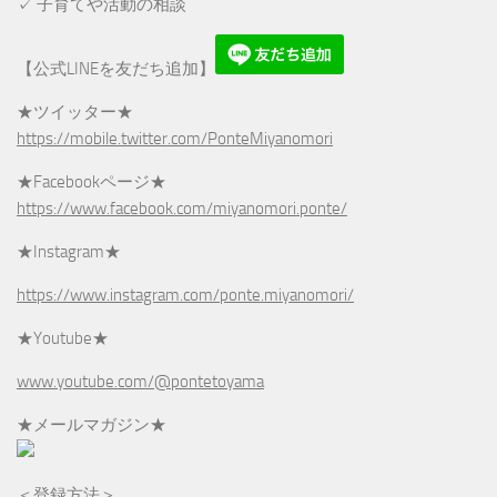
✓ 子育てや活動の相談
【公式LINEを友だち追加】
★ツイッター★
https://mobile.twitter.com/PonteMiyanomori
★Facebookページ★
https://www.facebook.com/miyanomori.ponte/
★Instagram★
https://www.instagram.com/ponte.miyanomori/
★Youtube★
www.youtube.com/@pontetoyama
★メールマガジン★
＜登録方法＞