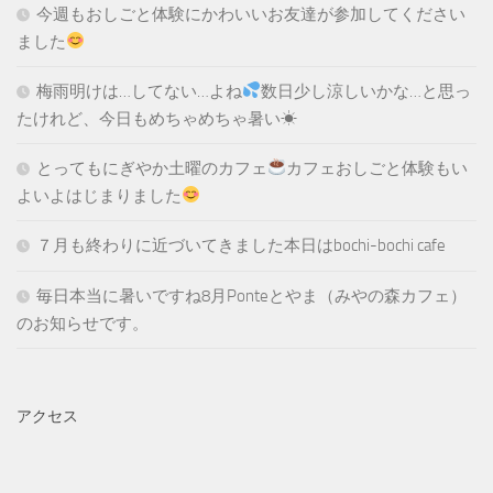
今週もおしごと体験にかわいいお友達が参加してください
ました
梅雨明けは…してない…よね
数日少し涼しいかな…と思っ
たけれど、今日もめちゃめちゃ暑い☀
とってもにぎやか土曜のカフェ
カフェおしごと体験もい
よいよはじまりました
７月も終わりに近づいてきました本日はbochi-bochi cafe
毎日本当に暑いですね8月Ponteとやま（みやの森カフェ）
のお知らせです。
アクセス