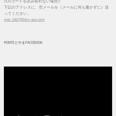
□QRコードを読み取れない場合□
下記のアドレスに、空メールを（メールに何も書かずに）送
ってください。
mel-2907@itm-asp.com
PONTEとやまFACEBOOK