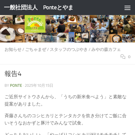
一般社団法人 Ponteとやま
コンテンツへスキップ
お知らせ
/
ごちゃまぜ
/
スタッフのつぶやき
/
みやの森カフェ
0
報告4
BY
PONTE
·
2025年10月15日
ご近所サイトウさんから、「うちの新米食べよう」と素敵な
提案がありました。
斉藤さんちのコシヒカリとテンタカクを炊き分けてご飯に合
いそうなおかずと豚汁でみんなで試食。
どっちもおいしい。「やっぱりコシヒカリ￼はモチモチして