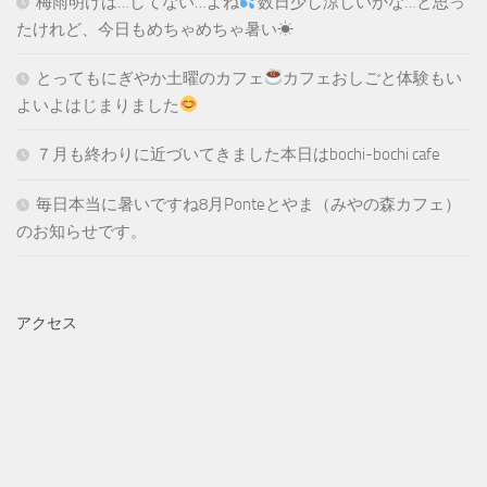
梅雨明けは…してない…よね
数日少し涼しいかな…と思っ
たけれど、今日もめちゃめちゃ暑い☀
とってもにぎやか土曜のカフェ
カフェおしごと体験もい
よいよはじまりました
７月も終わりに近づいてきました本日はbochi-bochi cafe
毎日本当に暑いですね8月Ponteとやま（みやの森カフェ）
のお知らせです。
アクセス