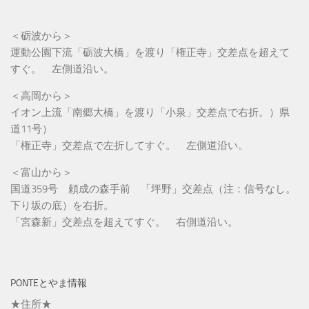
＜砺波から＞
運動公園下流「砺波大橋」を渡り「権正寺」交差点を超えて
すぐ。 左側道沿い。
＜高岡から＞
イオン上流「南郷大橋」を渡り「小泉」交差点で右折。）県
道11号）
「権正寺」交差点で左折してすぐ。 左側道沿い。
＜富山から＞
国道359号 頼成の森手前 「坪野」交差点（注：信号なし。
下り坂の底）を右折。
「宮森新」交差点を超えてすぐ。 右側道沿い。
PONTEとやま情報
★住所★