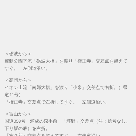
＜砺波から＞
運動公園下流「砺波大橋」を渡り「権正寺」交差点を超えて
すぐ。 左側道沿い。
＜高岡から＞
イオン上流「南郷大橋」を渡り「小泉」交差点で右折。）県
道11号）
「権正寺」交差点で左折してすぐ。 左側道沿い。
＜富山から＞
国道359号 頼成の森手前 「坪野」交差点（注：信号なし。
下り坂の底）を右折。
「宮森新」交差点を超えてすぐ。 右側道沿い。