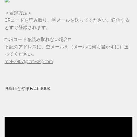
＜登録方法＞
QRコードを読み取り、空メールを送ってください。送信する
とすぐ登録されます。
□QRコードを読み取れない場合□
下記のアドレスに、空メールを（メールに何も書かずに）送
ってください。
mel-2907@itm-asp.com
PONTEとやまFACEBOOK