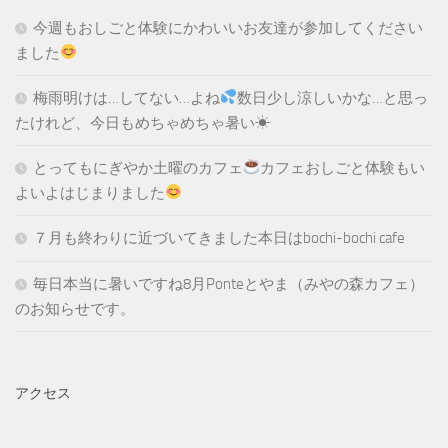
今週もおしごと体験にかわいいお友達が参加してください
ました
梅雨明けは…してない…よね
数日少し涼しいかな…と思っ
たけれど、今日もめちゃめちゃ暑い☀
とってもにぎやか土曜のカフェ
カフェおしごと体験もい
よいよはじまりました
７月も終わりに近づいてきました本日はbochi-bochi cafe
毎日本当に暑いですね8月Ponteとやま（みやの森カフェ）
のお知らせです。
アクセス