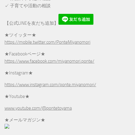
✓ 子育てや活動の相談
【公式LINEを友だち追加】
★ツイッター★
https://mobile.twitter.com/PonteMiyanomori
★Facebookページ★
https://www.facebook.com/miyanomori.ponte/
★Instagram★
https://www.instagram.com/ponte.miyanomori/
★Youtube★
www.youtube.com/@pontetoyama
★メールマガジン★