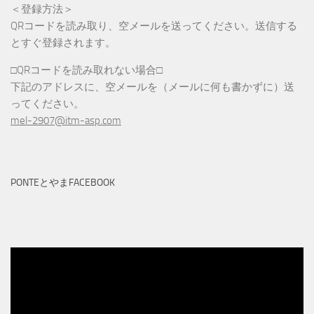
＜登録方法＞
QRコードを読み取り、空メールを送ってください。送信する
とすぐ登録されます。
□QRコードを読み取れない場合□
下記のアドレスに、空メールを（メールに何も書かずに）送
ってください。
mel-2907@itm-asp.com
PONTEとやまFACEBOOK