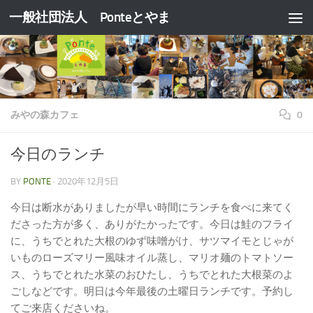
一般社団法人 Ponteとやま
コンテンツへスキップ
みやの森カフェ
0
今日のランチ
BY
PONTE
·
2020年12月5日
今日は断水がありましたが早い時間にランチを食べに来てく
ださった方が多く、ありがたかったです。今日は鮭のフライ
に、うちでとれた大根のゆず味噌がけ、サツマイモとじゃが
いものローズマリー風味オイル蒸し、マリオ麺のトマトソー
ス、うちでとれた水菜のおひたし、うちでとれた大根菜のよ
ごしなどです。明日は今年最後の土曜日ランチです。予約し
てご来店くださいね。