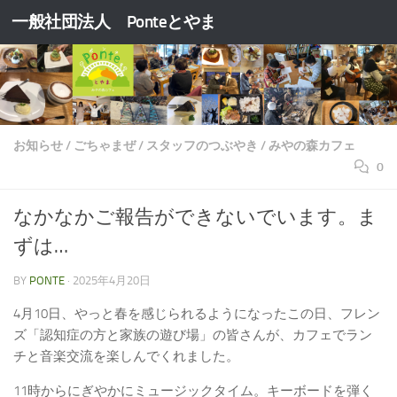
一般社団法人 Ponteとやま
コンテンツへスキップ
お知らせ
/
ごちゃまぜ
/
スタッフのつぶやき
/
みやの森カフェ
0
なかなかご報告ができないでいます。ま
ずは…
BY
PONTE
·
2025年4月20日
4月10日、やっと春を感じられるようになったこの日、フレン
ズ「認知症の方と家族の遊び場」の皆さんが、カフェでラン
チと音楽交流を楽しんでくれました。
11時からにぎやかにミュージックタイム。キーボードを弾く