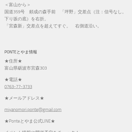
＜富山から＞
国道359号 頼成の森手前 「坪野」交差点（注：信号なし。
下り坂の底）を右折。
「宮森新」交差点を超えてすぐ。 右側道沿い。
PONTEとやま情報
★住所★
富山県砺波市宮森303
★電話★
0763-77-3733
★メールアドレス★
miyanomori.ponte@gmail.com
★Ponteとやま公式LINE★