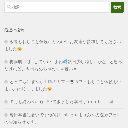
検
索:
最近の投稿
今週もおしごと体験にかわいいお友達が参加してください
ました
梅雨明けは…してない…よね
数日少し涼しいかな…と思っ
たけれど、今日もめちゃめちゃ暑い☀
とってもにぎやか土曜のカフェ
カフェおしごと体験もい
よいよはじまりました
７月も終わりに近づいてきました本日はbochi-bochi cafe
毎日本当に暑いですね8月Ponteとやま（みやの森カフェ）
のお知らせです。