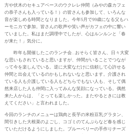
方や伏木のセキュアベースのウクレレ仲間（みやの森カフェ
の恭子さんも入っている！）の皆さんも参加して、いろんな
音が楽しめる時間となりました。今年5月で99歳になる父もハ
ーモニカで参加。皆さんの歌声や笑い声がカフェの中に響い
ていました。私はまだ調理中でしたが、心はルンルンと「春
が来た！」気分に。
昨年も開催したこのランチ会…おそらく皆さん、日々大変
な思いもされていると思いますが、仲間がいることでつなが
って今を楽しんでいる。逆に大変なだけに信頼して心許せる
仲間と出会えているのかもしれないなと思います。介護され
ている人も介護している人もどちらでもない人も、そして偶
然来店した人も仲間に入ってみんな笑顔になっている。偶然
来た人からは、「とっても楽しかった。またやるときには教
えてください」と言われました。
今回のランチのメニューは鶏肉と長芋の米粉豆乳グラタン、
間引きした大根菜のよごし、コゴミのてんぷらなど春を感じ
ていただけるようにしました。ブルーベリーの手作りチーズ