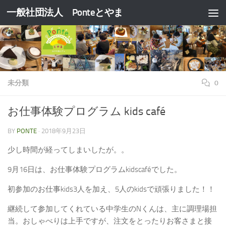
一般社団法人 Ponteとやま
コンテンツへスキップ
未分類
0
お仕事体験プログラム kids café
BY
PONTE
·
2018年9月23日
少し時間が経ってしまいしたが。。
9月16日は、お仕事体験プログラムkidscaféでした。
初参加のお仕事kids3人を加え、5人のkidsで頑張りました！！
継続して参加してくれている中学生のNくんは、主に調理場担
当。おしゃべりは上手ですが、注文をとったりお客さまと接