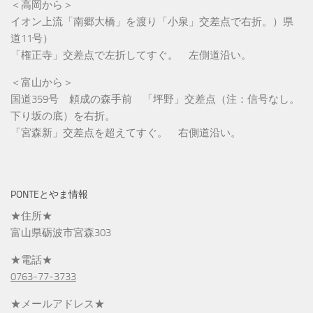
＜高岡から＞
イオン上流「南郷大橋」を渡り「小泉」交差点で右折。）県
道11号）
「権正寺」交差点で左折してすぐ。 左側道沿い。
＜富山から＞
国道359号 頼成の森手前 「坪野」交差点（注：信号なし。
下り坂の底）を右折。
「宮森新」交差点を超えてすぐ。 右側道沿い。
PONTEとやま情報
★住所★
富山県砺波市宮森303
★電話★
0763-77-3733
★メールアドレス★