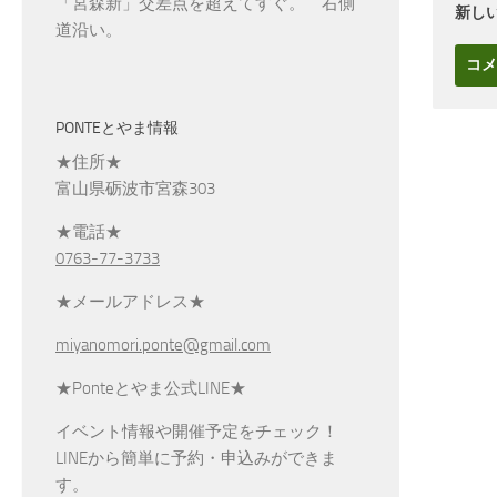
「宮森新」交差点を超えてすぐ。 右側
新し
道沿い。
PONTEとやま情報
★住所★
富山県砺波市宮森303
★電話★
0763-77-3733
★メールアドレス★
miyanomori.ponte@gmail.com
★Ponteとやま公式LINE★
イベント情報や開催予定をチェック！
LINEから簡単に予約・申込みができま
す。