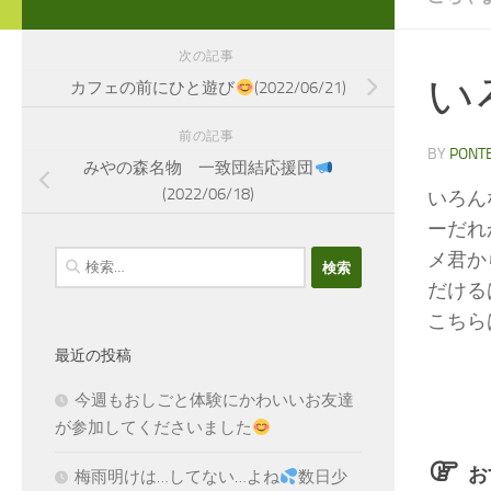
次の記事
い
カフェの前にひと遊び
(2022/06/21)
前の記事
BY
PONT
みやの森名物 一致団結応援団
(2022/06/18)
いろん
ーだれ
メ君か
検
索:
だける
こちら
最近の投稿
今週もおしごと体験にかわいいお友達
が参加してくださいました
お
梅雨明けは…してない…よね
数日少