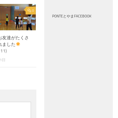
0
PONTEとやまFACEBOOK
お友達がたくさ
れました
11)
11日